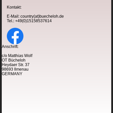
Kontakt:
E-Mail: country(at)buecheloh.de
Tel.: +49(0)15158537614
Anschrift:
c/o Matthias Wolf
OT Bücheloh
Heydaer Str. 37
98693 Ilmenau
GERMANY